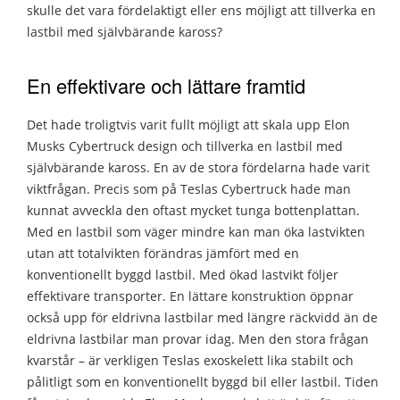
skulle det vara fördelaktigt eller ens möjligt att tillverka en
lastbil med självbärande kaross?
En effektivare och lättare framtid
Det hade troligtvis varit fullt möjligt att skala upp Elon
Musks Cybertruck design och tillverka en lastbil med
självbärande kaross. En av de stora fördelarna hade varit
viktfrågan. Precis som på Teslas Cybertruck hade man
kunnat avveckla den oftast mycket tunga bottenplattan.
Med en lastbil som väger mindre kan man öka lastvikten
utan att totalvikten förändras jämfört med en
konventionellt byggd lastbil. Med ökad lastvikt följer
effektivare transporter. En lättare konstruktion öppnar
också upp för eldrivna lastbilar med längre räckvidd än de
eldrivna lastbilar man provar idag. Men den stora frågan
kvarstår – är verkligen Teslas exoskelett lika stabilt och
pålitligt som en konventionellt byggd bil eller lastbil. Tiden