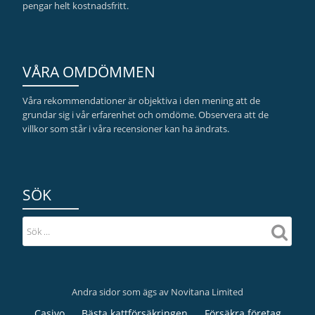
pengar helt kostnadsfritt.
VÅRA OMDÖMMEN
Våra rekommendationer är objektiva i den mening att de
grundar sig i vår erfarenhet och omdöme. Observera att de
villkor som står i våra recensioner kan ha ändrats.
SÖK
Andra sidor som ägs av Novitana Limited
Sekundär
Casivo
Bästa kattförsäkringen
Försäkra företag