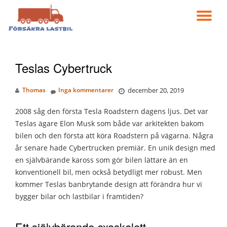
VÄ
Gå
till
NA
innehåll
Teslas Cybertruck
Thomas
Inga kommentarer
december 20, 2019
2008 såg den första Tesla Roadstern dagens ljus. Det var
Teslas ägare Elon Musk som både var arkitekten bakom
bilen och den första att köra Roadstern på vägarna. Några
år senare hade Cybertrucken premiär. En unik design med
en självbärande kaross som gör bilen lättare än en
konventionell bil, men också betydligt mer robust. Men
kommer Teslas banbrytande design att förändra hur vi
bygger bilar och lastbilar i framtiden?
Ett självbärande exoskelett