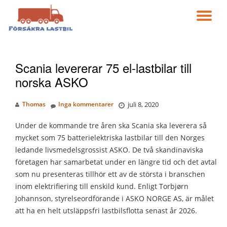
VÄ
Gå
till
NA
innehåll
Scania levererar 75 el-lastbilar till
norska ASKO
Thomas
Inga kommentarer
juli 8, 2020
Under de kommande tre åren ska Scania ska leverera så
mycket som 75 batterielektriska lastbilar till den Norges
ledande livsmedelsgrossist ASKO. De två skandinaviska
företagen har samarbetat under en längre tid och det avtal
som nu presenteras tillhör ett av de största i branschen
inom elektrifiering till enskild kund. Enligt Torbjørn
Johannson, styrelseordförande i ASKO NORGE AS, är målet
att ha en helt utsläppsfri lastbilsflotta senast år 2026.