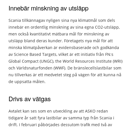
Innebär minskning av utsläpp
Scania tillkännagav nyligen sina nya klimatmål som dels
innebär en ordentlig minskning av sina egna CO2-utsläpp,
men också kvantitativt mätbara mål för minskning av
utsläpp bland deras kunder. Företagets nya mål för att
minska klimatpåverkan är evidensbaserade och godkända
av Science Based Targets, vilket är ett initiativ från FN:s
Global Compact (UNGC), the World Resources Institute (WRI)
och Världsnaturfonden (WWF). De bränslecellslastbilar som
nu tillverkas är ett medvetet steg på vägen för att kunna nå
de uppsatta målen.
Drivs av vätgas
Avtalet kan ses som en utveckling av att ASKO redan
tidigare år satt fyra lastbilar av samma typ från Scania i
drift. I februari påbörjades dessutom trafik med två av