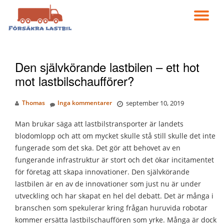
VÄ
Gå
till
NA
innehåll
Den självkörande lastbilen – ett hot
mot lastbilschaufförer?
Thomas
Inga kommentarer
september 10, 2019
Man brukar säga att lastbilstransporter är landets
blodomlopp och att om mycket skulle stå still skulle det inte
fungerade som det ska. Det gör att behovet av en
fungerande infrastruktur är stort och det ökar incitamentet
för företag att skapa innovationer. Den självkörande
lastbilen är en av de innovationer som just nu är under
utveckling och har skapat en hel del debatt. Det är många i
branschen som spekulerar kring frågan huruvida robotar
kommer ersätta lastbilschauffören som yrke. Många är dock