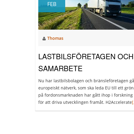
FEB
Thomas
LASTBILSFÖRETAGEN OCH
SAMARBETE
Nu har lastbilsbolagen och bränsleföretagen gått
europeiskt nätverk, som ska leda EU till ett gr
på fordonsmarknaden har gått ihop i forskning 
L
för att driva utvecklingen framåt. H2Accelerate
[
o
o
b