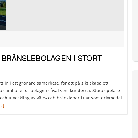
 BRÄNSLEBOLAGEN I STORT
 in i ett grönare samarbete, för att på sikt skapa ett
öna samhälle för bolagen såväl som kunderna. Stora spelare
och utveckling av väte- och bränslepartiklar som drivmedel
äs
…]
mer
mLastbilsföretagen
ch
ränslebolagen