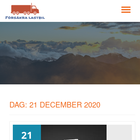
VÄ
Gå
till
NA
innehåll
DAG:
21 DECEMBER 2020
21