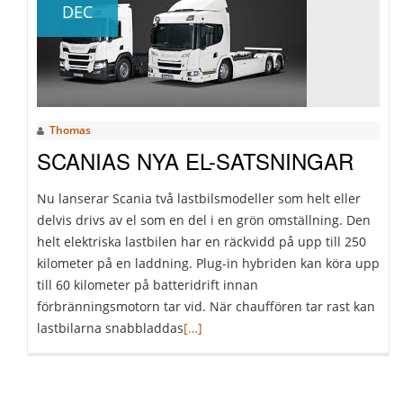
DEC
Thomas
SCANIAS NYA EL-SATSNINGAR
Nu lanserar Scania två lastbilsmodeller som helt eller
delvis drivs av el som en del i en grön omställning. Den
helt elektriska lastbilen har en räckvidd på upp till 250
kilometer på en laddning. Plug-in hybriden kan köra upp
till 60 kilometer på batteridrift innan
förbränningsmotorn tar vid. När chauffören tar rast kan
Läs
lastbilarna snabbladdas
[…]
mer
omScanias
nya